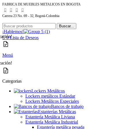
FABRICA DE MUEBLES METALICOS EN BOGOTA
Carrera 23 No. 69 - 32, Bogotá-Colombia
Buscar...
¡Hablemos!
zación!
0
Lista de Deseos
Menú
zación!
Categorias
Lockers Metálicos
Lockers metálicos Estándar
Lockers Metálicos Especiales
Bancos de trabajo
Estanterías Metálicas
Estantería Metálica Liviana
Estantería Metálica Industrial
Estantería metálica pesada