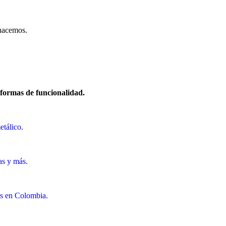
hacemos.
 formas de funcionalidad.
etálico.
as y más.
hos en Colombia.