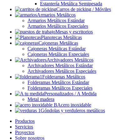
Estantería Metálica Semipesada
Carros de picking / Móviles
Armarios Metálicos
Armarios Metálicos Estándar
Armarios Metálicos Especiales
Mesas y escritorios
Planotecas Metálicas
Cajoneras Metálicas
Cajoneras Metálicas Estándar
Cajoneras Metálicas Especiales
Archivadores Metálicos
Archivadores Metálicos Estándar
Archivadores Metálicos Especiales
Folderamas Metálicos
Folderamas Metálicos Estándar
Folderamas Metálicos Especiales
Personalizados / A Medida
Metal madera
Acero inoxidable
Góndolas y verduleros metálicos
Productos
Servicios
Proyectos
Sobre nosotros