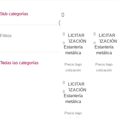
Sub categorías
SOLICITAR
SOLICITAR
Filtros
COTIZACIÓN
COTIZACIÓN
Estantería
Estantería
metálica
metálica
industrial con
industrial con
Todas las categorías
tendidos en
tendidos
Precio bajo
Precio bajo
madera
metálicos
cotización
cotización
SOLICITAR
COTIZACIÓN
Estantería
metálica
industrial para
estibas
Precio bajo