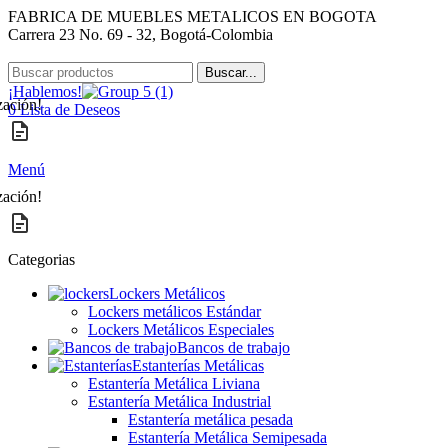
FABRICA DE MUEBLES METALICOS EN BOGOTA
Carrera 23 No. 69 - 32, Bogotá-Colombia
Buscar...
¡Hablemos!
zación!
0
Lista de Deseos
Menú
zación!
Categorias
Lockers Metálicos
Lockers metálicos Estándar
Lockers Metálicos Especiales
Bancos de trabajo
Estanterías Metálicas
Estantería Metálica Liviana
Estantería Metálica Industrial
Estantería metálica pesada
Estantería Metálica Semipesada