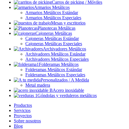
Carros de picking / Móviles
Armarios Metálicos
Armarios Metálicos Estándar
Armarios Metálicos Especiales
Mesas y escritorios
Planotecas Metálicas
Cajoneras Metálicas
Cajoneras Metálicas Estándar
Cajoneras Metálicas Especiales
Archivadores Metálicos
Archivadores Metálicos Estándar
Archivadores Metálicos Especiales
Folderamas Metálicos
Folderamas Metálicos Estándar
Folderamas Metálicos Especiales
Personalizados / A Medida
Metal madera
Acero inoxidable
Góndolas y verduleros metálicos
Productos
Servicios
Proyectos
Sobre nosotros
Blog