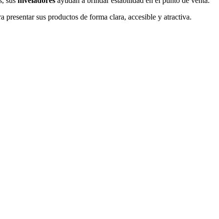
s, sus
niveladores
ayudan a brindar estabilidad en el punto de venta.
presentar sus productos de forma clara, accesible y atractiva.