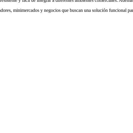
resistente y fácil de integrar a diferentes ambientes comerciales. Ademá
adores, minimercados y negocios que buscan una solución funcional para 