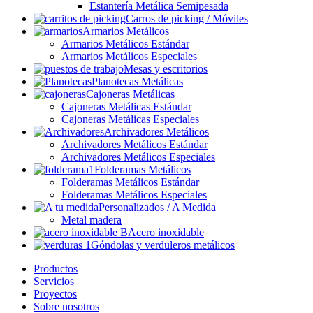
Estantería Metálica Semipesada
Carros de picking / Móviles
Armarios Metálicos
Armarios Metálicos Estándar
Armarios Metálicos Especiales
Mesas y escritorios
Planotecas Metálicas
Cajoneras Metálicas
Cajoneras Metálicas Estándar
Cajoneras Metálicas Especiales
Archivadores Metálicos
Archivadores Metálicos Estándar
Archivadores Metálicos Especiales
Folderamas Metálicos
Folderamas Metálicos Estándar
Folderamas Metálicos Especiales
Personalizados / A Medida
Metal madera
Acero inoxidable
Góndolas y verduleros metálicos
Productos
Servicios
Proyectos
Sobre nosotros