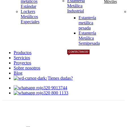
Estantería
metálicos
Móviles
Metálica
Estándar
Industrial
Lockers
Metálicos
Estantería
Especiales
metálica
pesada
Estantería
Metálica
Semipesada
Productos
CONTÁCTANOS!
Servicios
Proyectos
Sobre nosotros
Blog
¿Tienes dudas?
320 9013744
320 800 1133