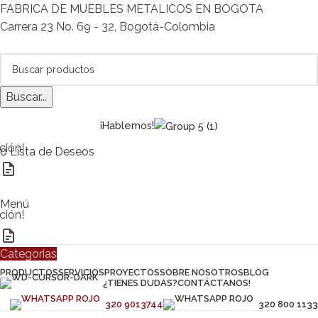
FABRICA DE MUEBLES METALICOS EN BOGOTA
Carrera 23 No. 69 - 32, Bogotá-Colombia
Buscar...
¡Hablemos!
ción!
0
Lista de Deseos
Menú
ción!
Categorias
PRODUCTOS
SERVICIOS
PROYECTOS
SOBRE NOSOTROS
BLOG
¿TIENES DUDAS?
CONTÁCTANOS!
320 9013744
320 800 1133