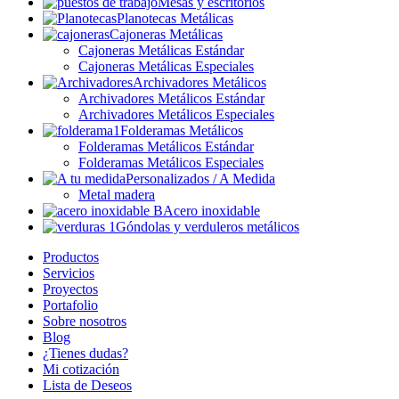
Mesas y escritorios
Planotecas Metálicas
Cajoneras Metálicas
Cajoneras Metálicas Estándar
Cajoneras Metálicas Especiales
Archivadores Metálicos
Archivadores Metálicos Estándar
Archivadores Metálicos Especiales
Folderamas Metálicos
Folderamas Metálicos Estándar
Folderamas Metálicos Especiales
Personalizados / A Medida
Metal madera
Acero inoxidable
Góndolas y verduleros metálicos
Productos
Servicios
Proyectos
Portafolio
Sobre nosotros
Blog
¿Tienes dudas?
Mi cotización
Lista de Deseos