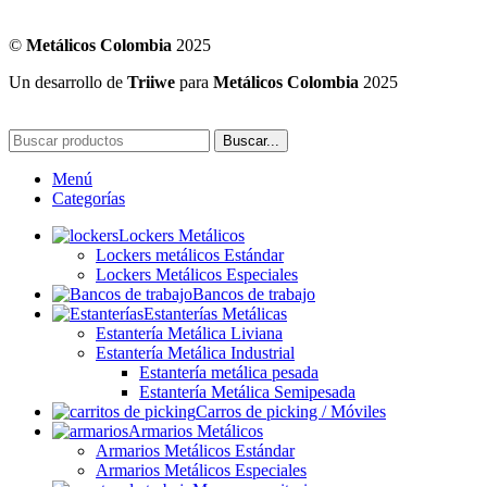
©
Metálicos Colombia
2025
Un desarrollo de
Triiwe
para
Metálicos Colombia
2025
Buscar...
Menú
Categorías
Lockers Metálicos
Lockers metálicos Estándar
Lockers Metálicos Especiales
Bancos de trabajo
Estanterías Metálicas
Estantería Metálica Liviana
Estantería Metálica Industrial
Estantería metálica pesada
Estantería Metálica Semipesada
Carros de picking / Móviles
Armarios Metálicos
Armarios Metálicos Estándar
Armarios Metálicos Especiales