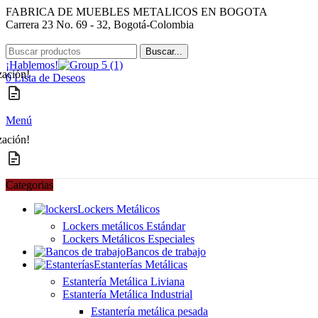
FABRICA DE MUEBLES METALICOS EN BOGOTA
Carrera 23 No. 69 - 32, Bogotá-Colombia
Buscar...
¡Hablemos!
zación!
0
Lista de Deseos
Menú
zación!
Categorias
Lockers Metálicos
Lockers metálicos Estándar
Lockers Metálicos Especiales
Bancos de trabajo
Estanterías Metálicas
Estantería Metálica Liviana
Estantería Metálica Industrial
Estantería metálica pesada