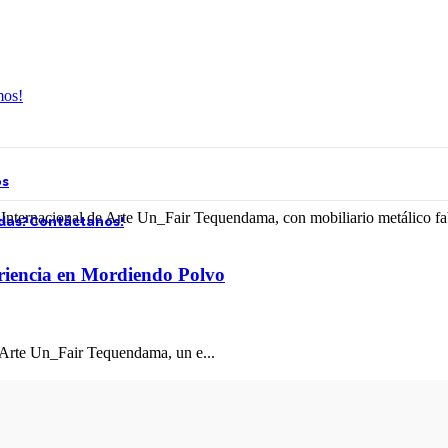
mos!
os
das?
Contáctanos!
periencia en Mordiendo Polvo
e Arte Un_Fair Tequendama, un e...