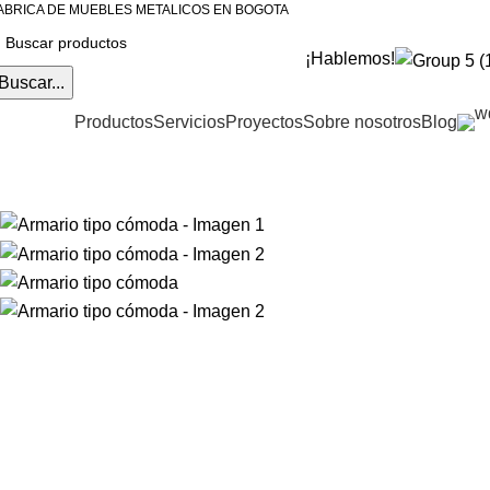
ABRICA DE MUEBLES METALICOS EN BOGOTA
¡Hablemos!
Buscar...
ategorias
Productos
Servicios
Proyectos
Sobre nosotros
Blog