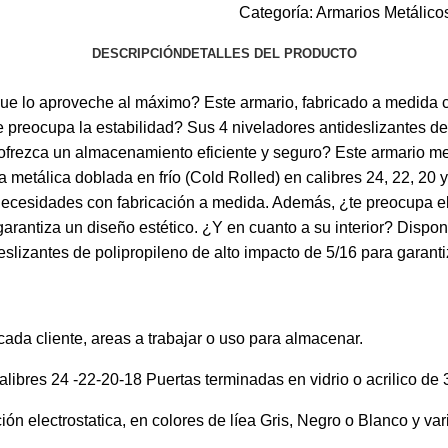
Categoría:
Armarios Metálico
DESCRIPCIÓN
DETALLES DEL PRODUCTO
e lo aproveche al máximo? Este armario, fabricado a medida co
Te preocupa la estabilidad? Sus 4 niveladores antideslizantes d
rezca un almacenamiento eficiente y seguro? Este armario metá
a metálica doblada en frío (Cold Rolled) en calibres 24, 22, 20 y
ecesidades con fabricación a medida. Además, ¿te preocupa el 
arantiza un diseño estético. ¿Y en cuanto a su interior? Dispone
slizantes de polipropileno de alto impacto de 5/16 para garantiz
ada cliente, areas a trabajar o uso para almacenar.
alibres 24 -22-20-18 Puertas terminadas en vidrio o acrilico de
ón electrostatica, en colores de líea Gris, Negro o Blanco y v