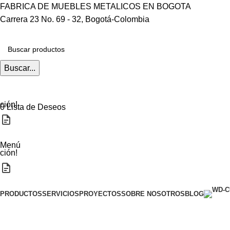
FABRICA DE MUEBLES METALICOS EN BOGOTA
Carrera 23 No. 69 - 32, Bogotá-Colombia
Buscar...
ción!
0
Lista de Deseos
Menú
ción!
Categorias
PRODUCTOS
SERVICIOS
PROYECTOS
SOBRE NOSOTROS
BLOG