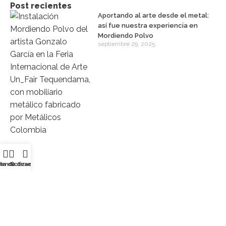
Post recientes
Aportando al arte desde el metal:
así fue nuestra experiencia en
Mordiendo Polvo
septiembre 29, 2025
sta de deseos
ienda
Cotización
Contáctanos